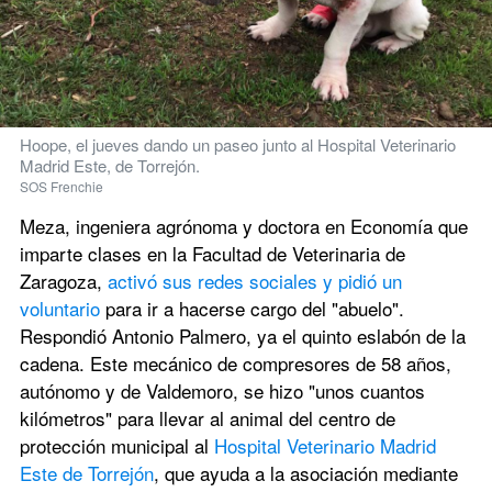
Hoope, el jueves dando un paseo junto al Hospital Veterinario 
Madrid Este, de Torrejón.
SOS Frenchie
Meza, ingeniera agrónoma y doctora en Economía que 
imparte clases en la Facultad de Veterinaria de 
Zaragoza, 
activó sus redes sociales y pidió un 
voluntario
 para ir a hacerse cargo del "abuelo". 
Respondió Antonio Palmero, ya el quinto eslabón de la 
cadena. Este mecánico de compresores de 58 años, 
autónomo y de Valdemoro, se hizo "unos cuantos 
kilómetros" para llevar al animal del centro de 
protección municipal al 
Hospital Veterinario Madrid 
Este de Torrejón
, que ayuda a la asociación mediante 